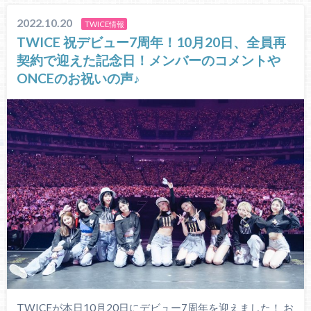
2022.10.20
TWICE情報
TWICE 祝デビュー7周年！10月20日、全員再
契約で迎えた記念日！メンバーのコメントや
ONCEのお祝いの声♪
TWICEが本日10月20日にデビュー7周年を迎えました！ お