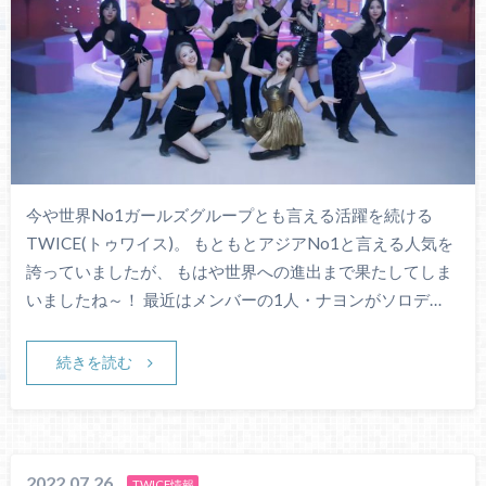
今や世界No1ガールズグループとも言える活躍を続ける
TWICE(トゥワイス)。 もともとアジアNo1と言える人気を
誇っていましたが、 もはや世界への進出まで果たしてしま
いましたね～！ 最近はメンバーの1人・ナヨンがソロデ…
続きを読む
2022.07.26
TWICE情報