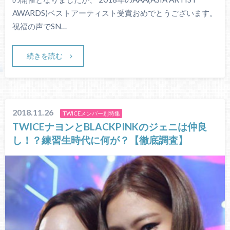
AWARDS)ベストアーティスト受賞おめでとうございます。
祝福の声でSN…
続きを読む
2018.11.26
TWICEメンバー別特集
TWICEナヨンとBLACKPINKのジェニは仲良
し！？練習生時代に何が？【徹底調査】