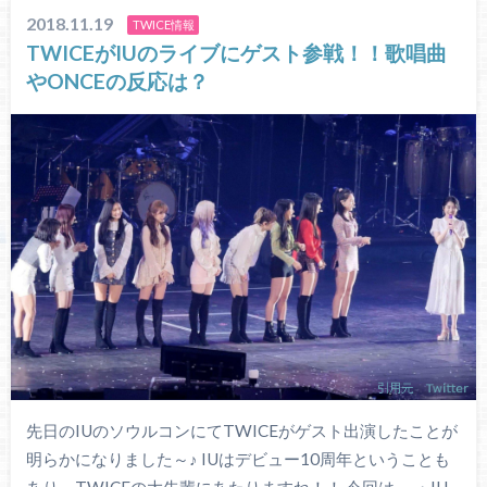
2018.11.19
TWICE情報
TWICEがIUのライブにゲスト参戦！！歌唱曲
やONCEの反応は？
先日のIUのソウルコンにてTWICEがゲスト出演したことが
明らかになりました～♪ IUはデビュー10周年ということも
あり、TWICEの大先輩にあたりますね！！ 今回は、 ・IU