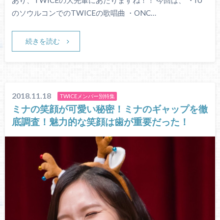
のソウルコンでのTWICEの歌唱曲 ・ONC…
続きを読む
2018.11.18
TWICEメンバー別特集
ミナの笑顔が可愛い秘密！ミナのギャップを徹
底調査！魅力的な笑顔は歯が重要だった！