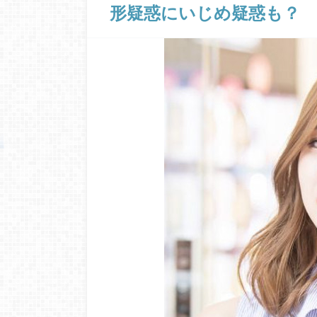
形疑惑にいじめ疑惑も？