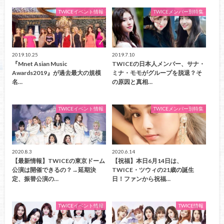
TWICEイベント情報
TWICEメンバー別特集
2019.10.25
2019.7.10
『Mnet Asian Music
TWICEの日本人メンバー、サナ・
Awards2019』が過去最大の規模
ミナ・モモがグループを脱退？そ
名…
の原因と真相…
TWICEイベント情報
TWICEメンバー別特集
2020.8.3
2020.6.14
【最新情報】TWICEの東京ドーム
【祝福】本日6月14日は、
公演は開催できるの？→延期決
TWICE・ツウィの21歳の誕生
定、振替公演の…
日！ファンから祝福…
TWICEイベント情報
TWICE情報