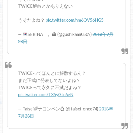
TWICE解散とかありえない
うそだよね？
pic.twitter.com/nm6OV56HG5
—
SERINA￣。
👻
(@gushikami0509)
2018年7月
28日
TWICEってほんとに解散するん？
まだ正式に発表してないよね？
TWICEって永久に不滅だよね？
pic.twitter.com/TX5yGtc6eN
— Taisei🌈ナヨンペン💍 (@taisei_once74)
2018年
7月28日