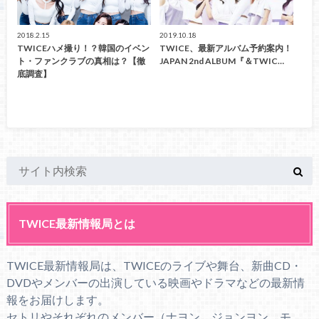
2018.2.15
2019.10.18
TWICEハメ撮り！？韓国のイベン
TWICE、最新アルバム予約案内！
ト・ファンクラブの真相は？【徹
JAPAN 2nd ALBUM『＆TWIC…
底調査】
TWICE最新情報局とは
TWICE最新情報局は、TWICEのライブや舞台、新曲CD・
DVDやメンバーの出演している映画やドラマなどの最新情
報をお届けします。
セトリやそれぞれのメンバー（ナヨン、ジョンヨン、モ