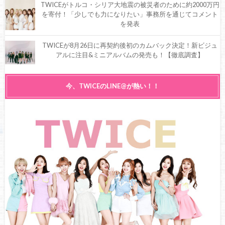
TWICEがトルコ・シリア大地震の被災者のために約2000万円
を寄付！「少しでも力になりたい」事務所を通じてコメント
を発表
TWICEが8月26日に再契約後初のカムバック決定！新ビジュ
アルに注目&ミニアルバムの発売も！【徹底調査】
TWICE 祝デビュー7周年！10月20日、全員再契約で迎えた記
今、TWICEのLINE@が熱い！！
念日！メンバーのコメントやONCEのお祝いの声♪
TWICE最新アルバム&ミニアルバム発売決定！発売日はい
つ？抽選でプレミアムチケットも！【徹底調査】
TWICE結成から7周年！今までの活躍の振り返り&最新アルバ
ム、今後の活動は？【SNSで話題】
TWICEが魔の7年目・解散疑惑を乗り越え事務所と再契約！
ツウィだけ3年契約って本当？