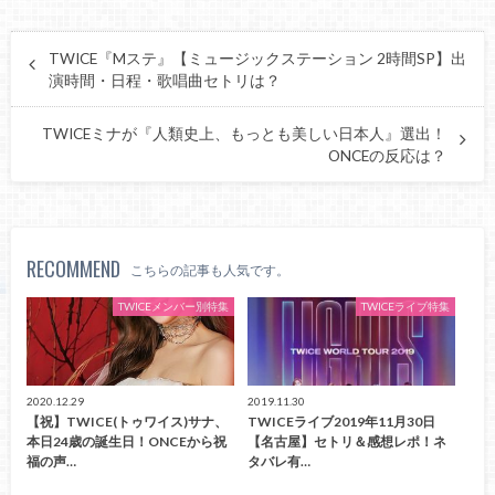
TWICE『Mステ』【ミュージックステーション 2時間SP】出
演時間・日程・歌唱曲セトリは？
TWICEミナが『人類史上、もっとも美しい日本人』選出！
ONCEの反応は？
RECOMMEND
こちらの記事も人気です。
TWICEメンバー別特集
TWICEライブ特集
2020.12.29
2019.11.30
【祝】TWICE(トゥワイス)サナ、
TWICEライブ2019年11月30日
本日24歳の誕生日！ONCEから祝
【名古屋】セトリ＆感想レポ！ネ
福の声…
タバレ有…