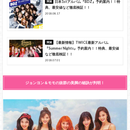
日本1stアルバム『BDZ』予約案内！！特
典、最安値など徹底検証！！
2018.08.17
【最新情報】TWICE最新アルバム
『Summer Nights』予約案内！！特典、最安値
など徹底検証！！
2018.07.01
ジョンヨン＆モモの抜群の美脚の秘訣が判明！