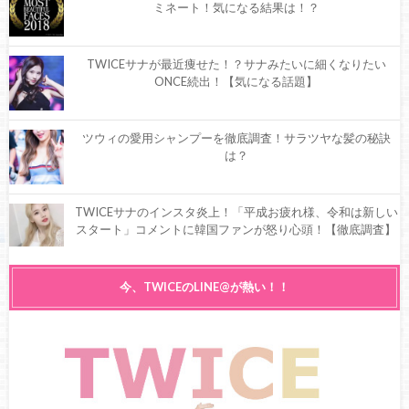
ミネート！気になる結果は！？
TWICEサナが最近痩せた！？サナみたいに細くなりたい
ONCE続出！【気になる話題】
ツウィの愛用シャンプーを徹底調査！サラツヤな髪の秘訣
は？
TWICEサナのインスタ炎上！「平成お疲れ様、令和は新しい
スタート」コメントに韓国ファンが怒り心頭！【徹底調査】
TWICEサナのくびれがすごいと話題！くびれの作り方を徹底
今、TWICEのLINE@が熱い！！
調査！
TWICEサナのダイエット方法が話題！？太っていた！？過去
と現在を比較！【徹底調査】