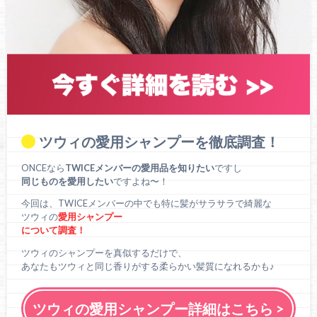
ツウィの愛用シャンプーを徹底調査！
ONCEなら
TWICEメンバーの愛用品を知りたい
ですし
同じものを愛用したい
ですよね〜！
今回は、TWICEメンバーの中でも特に髪がサラサラで綺麗な
ツウィの
愛用シャンプー
について調査！
ツウィのシャンプーを真似するだけで、
あなたもツウィと同じ香りがする柔らかい髪質になれるかも♪
ツウィの愛用シャンプー詳細はこちら >