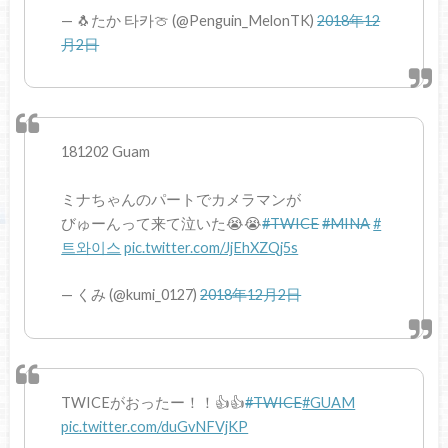
— 🐧たか 타카🍈 (@Penguin_MelonTK)
2018年12
月2日
181202 Guam
ミナちゃんのパートでカメラマンが
びゅーんって来て泣いた😭😭
#TWICE
#MINA
#
트와이스
pic.twitter.com/JjEhXZQj5s
— くみ (@kumi_0127)
2018年12月2日
TWICEがおったー！！👍👍
#TWICE
#GUAM
pic.twitter.com/duGvNFVjKP