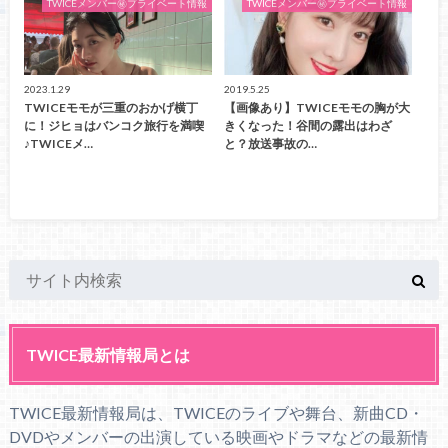
TWICEメンバー㊙プライベート情報
TWICEメンバー㊙プライベート情報
2023.1.29
2019.5.25
TWICEモモが三重のおかげ横丁
【画像あり】TWICEモモの胸が大
に！ジヒョはバンコク旅行を満喫
きくなった！谷間の露出はわざ
♪TWICEメ…
と？放送事故の…
TWICE最新情報局とは
TWICE最新情報局は、TWICEのライブや舞台、新曲CD・
DVDやメンバーの出演している映画やドラマなどの最新情