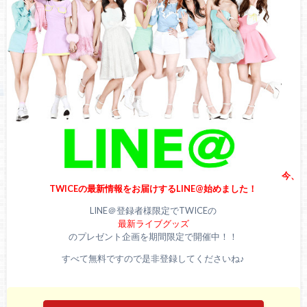
なる話題】
オンラインライブ『Beyond LIVE – TWICE : World in A Day』
に座って参加したTWICE(トゥワイス)ジョンヨンに心配の声
が多数寄せられる！今後の活動に影響は？【SNSで話題】
今、
TWICEの最新情報をお届けするLINE@始めました！
LINE＠登録者様限定でTWICEの
最新ライブグッズ
のプレゼント企画を期間限定で開催中！！
すべて無料ですので是非登録してくださいね♪