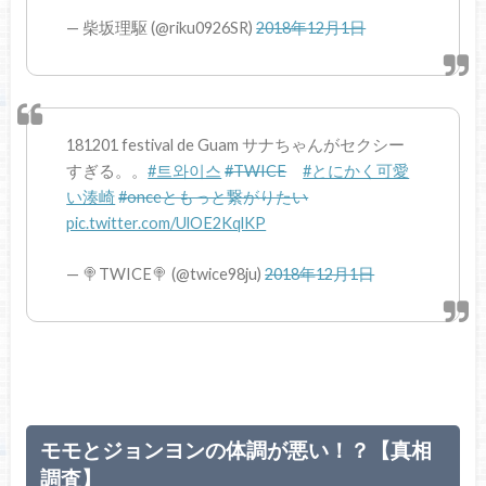
— 柴坂理駆 (@riku0926SR)
2018年12月1日
181201 festival de Guam サナちゃんがセクシー
すぎる。。
#트와이스
#TWICE
#とにかく可愛
い湊崎
#onceともっと繋がりたい
pic.twitter.com/UlOE2KqlKP
— 🍭TWICE🍭 (@twice98ju)
2018年12月1日
モモとジョンヨンの体調が悪い！？【真相
調査】