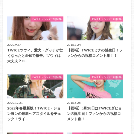
TWICEメンバー別特集
TWICEメンバー別特集
2020.9.27
2018.3.24
TWICEツウィ、愛犬・グッチが亡
【祝福】TWICEミナの誕生日！フ
くなったとSNSで報告。ツウィは
ァンからの祝福コメント集！！
大丈夫？O…
TWICEメンバー別特集
TWICEメンバー別特集
2020.12.31
2018.5.28
2022年春最新版！TWICE・ジョ
【祝福】5月28日はTWICEダヒョ
ンヨンの最新ヘアスタイルをチェ
ンの誕生日！ファンからの祝福コ
ック！ライ…
メント集！…