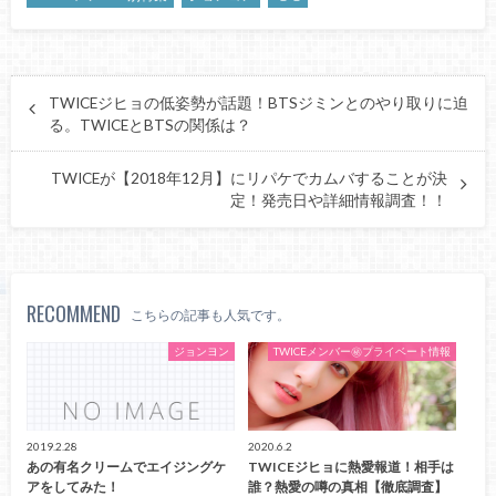
TWICEジヒョの低姿勢が話題！BTSジミンとのやり取りに迫
る。TWICEとBTSの関係は？
TWICEが【2018年12月】にリパケでカムバすることが決
定！発売日や詳細情報調査！！
RECOMMEND
こちらの記事も人気です。
ジョンヨン
TWICEメンバー㊙プライベート情報
2019.2.28
2020.6.2
あの有名クリームでエイジングケ
TWICEジヒョに熱愛報道！相手は
アをしてみた！
誰？熱愛の噂の真相【徹底調査】