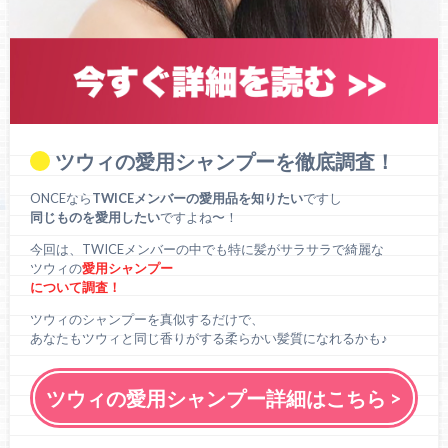
ツウィの愛用シャンプーを徹底調査！
ONCEなら
TWICEメンバーの愛用品を知りたい
ですし
同じものを愛用したい
ですよね〜！
今回は、TWICEメンバーの中でも特に髪がサラサラで綺麗な
ツウィの
愛用シャンプー
について調査！
ツウィのシャンプーを真似するだけで、
あなたもツウィと同じ香りがする柔らかい髪質になれるかも♪
ツウィの愛用シャンプー詳細はこちら >