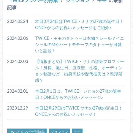
TWICEメンバー別特集
/
ジョンヨン
/
モモ
の最新
記事
2024.03.24
本日3月24日はTWICE・ミナの27歳の誕生日！
ONCEからのお祝いメッセージをご紹介♪
2024.02.06
TWICE・モモのタトゥーは本物？シール？イニ
シャルのMやハートモチーフのタトゥーが可愛
いと話題！
2024.02.03
【情報まとめ】TWICE・サナの詳細プロフィー
ル！身長、誕生日、血液型、性格、オーディシ
ョン秘話など！出身高校や歴代彼氏は？整形疑
惑？
2024.02.01
本日2月1日は、TWICE・ジヒョの27歳の誕生
日！ONCEからのお祝いメッセージ♪
2023.12.29
本日12月29日はTWICE サナの27歳の誕生日！
ONCEからのお祝いメッセージ！
TWICEメンバー別特集
ジョンヨン
モモ