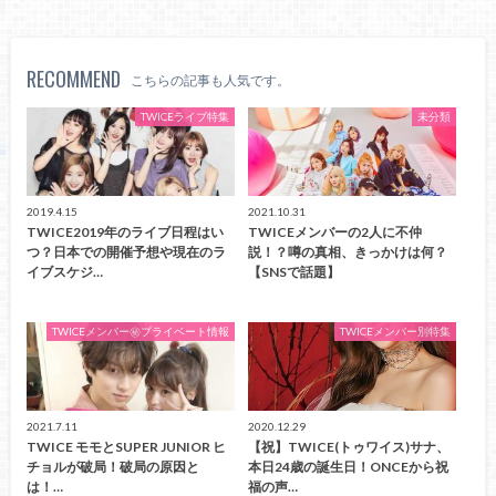
RECOMMEND
こちらの記事も人気です。
TWICEライブ特集
未分類
2019.4.15
2021.10.31
TWICE2019年のライブ日程はい
TWICEメンバーの2人に不仲
つ？日本での開催予想や現在のラ
説！？噂の真相、きっかけは何？
イブスケジ…
【SNSで話題】
TWICEメンバー㊙プライベート情報
TWICEメンバー別特集
2021.7.11
2020.12.29
TWICE モモとSUPER JUNIOR ヒ
【祝】TWICE(トゥワイス)サナ、
チョルが破局！破局の原因と
本日24歳の誕生日！ONCEから祝
は！…
福の声…