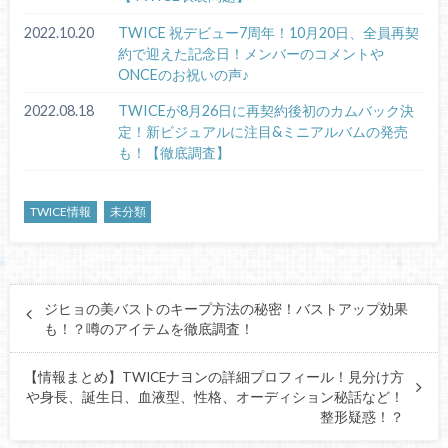
2022.10.20
TWICE 祝デビュー7周年！10月20日、全員再契
約で迎えた記念日！メンバーのコメントや
ONCEのお祝いの声♪
2022.08.18
TWICEが8月26日に再契約後初のカムバック決
定！新ビジュアルに注目&ミニアルバムの発売
も！【徹底調査】
TWICE情報
未分類
ジヒョの美バストのキープ方法の秘密！バストアップ効果
も！？噂のアイテムを徹底調査！
【情報まとめ】TWICEナヨンの詳細プロフィール！見分け方
や身長、誕生日、血液型、性格、オーディション秘話など！
整形疑惑！？