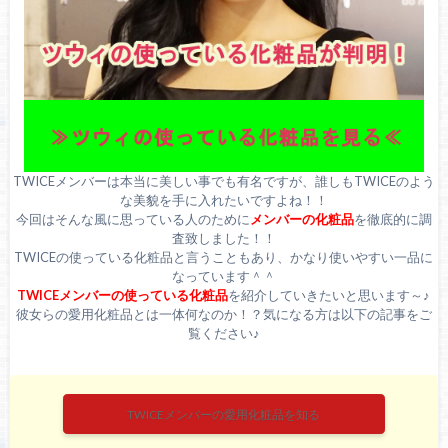
TWICEメンバーは本当に美しい事でも有名ですが、誰しもTWICEのよう
な美貌を手に入れたいですよね！！
今回はそんな風に思っている人のために
メンバーの化粧品
を徹底的に調
査致しました！！
TWICEの使っている化粧品と言うこともあり、かなり使いやすい一品に
なっています＾＾
TWICEメンバーの使っている化粧品
を紹介していきたいと思います～♪
彼女らの愛用化粧品とは一体何なのか！？気になる方は以下の記事をご
覧ください♪
TWICEメンバーの愛用化粧品を知る