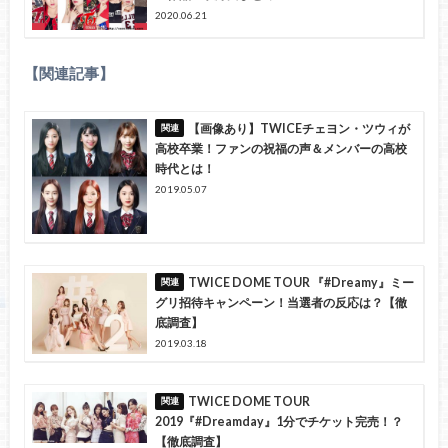
2020.06.21
【関連記事】
【画像あり】TWICEチェヨン・ツウィが
高校卒業！ファンの祝福の声＆メンバーの高校
時代とは！
2019.05.07
TWICE DOME TOUR 『#Dreamy』ミー
グリ招待キャンペーン！当選者の反応は？【徹
底調査】
2019.03.18
TWICE DOME TOUR
2019『#Dreamday』1分でチケット完売！？
【徹底調査】