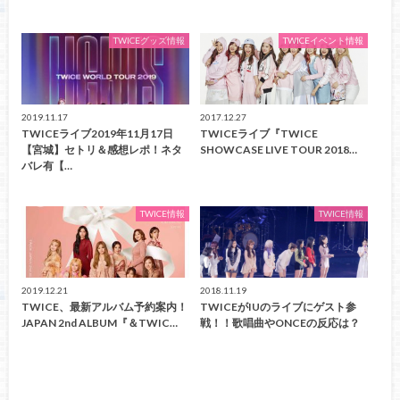
TWICEグッズ情報
TWICEイベント情報
2019.11.17
2017.12.27
TWICEライブ2019年11月17日
TWICEライブ『TWICE
【宮城】セトリ＆感想レポ！ネタ
SHOWCASE LIVE TOUR 2018…
バレ有【…
TWICE情報
TWICE情報
2019.12.21
2018.11.19
TWICE、最新アルバム予約案内！
TWICEがIUのライブにゲスト参
JAPAN 2nd ALBUM『＆TWIC…
戦！！歌唱曲やONCEの反応は？