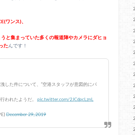
E(ワンス)、
収めようと集まっていた多くの報道陣やカメラにダヒョ
った
んです！
洩した件について、”空港スタッフが意図的にパ
が行われたようだ。
pic.twitter.com/2JCdpcLznL
PE)
December 29, 2019