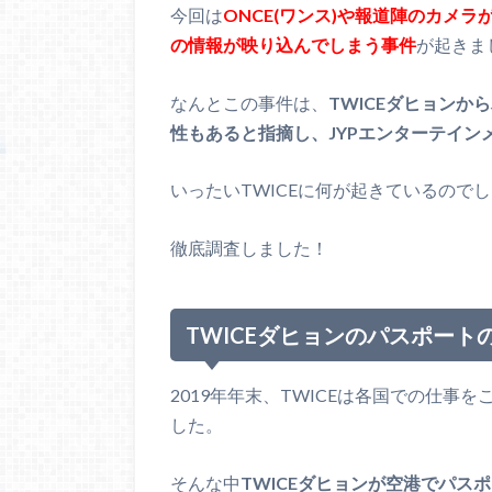
今回は
ONCE(ワンス)や報道陣のカメラ
の情報が映り込んでしまう事件
が起きま
なんとこの事件は、
TWICEダヒョン
性もあると指摘し、JYPエンターテイン
いったいTWICEに何が起きているので
徹底調査しました！
TWICEダヒョンのパスポー
2019年年末、TWICEは各国での仕
した。
そんな中
TWICEダヒョンが空港でパス