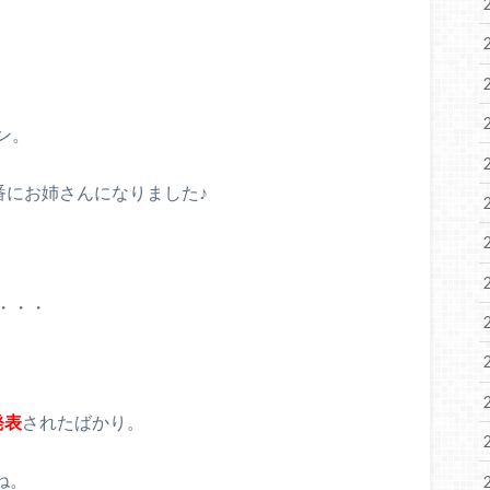
は
ン。
番にお姉さんになりました♪
・・・
発表
されたばかり。
ね。