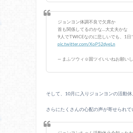
ジョンヨン体調不良で欠席か
首も関係してるのかな…大丈夫かな
9人でTWICEなのに悲しいでも、1
pic.twitter.com/XoP52dyeLn
— まふツウィ☺固ツイいいねお願いします (
そして、10月に入りジョンヨンの活動
さらにたくさんの心配の声が寄せられて
ジョンヨンちゃん活動休止今知ったわ