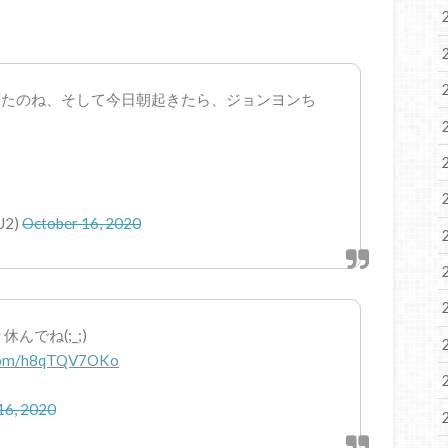
寝たのね、そして今日朝起きたら、ジョンヨンち
、
U2)
October 16, 2020
でね(;_;)
r.com/h8qTQV7OKo
16, 2020