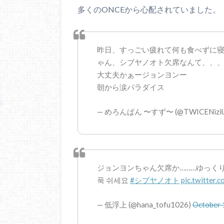
多くのONCEから心配されていました。
昨日、すっごい疲れて何も食べずに
ゃん、シブヤノオト欠席なんて、、
大丈夫かぁージョンヨンー
朝から涙パラダイス
— めろんぱん 〜すず〜 (@TWICENizi
ジョンヨンちゃん欠席か………ゆっくり休ん
푹 쉬세요
#シブヤノオト
pic.twitte
— 低浮上 (@hana_tofu1026)
October 