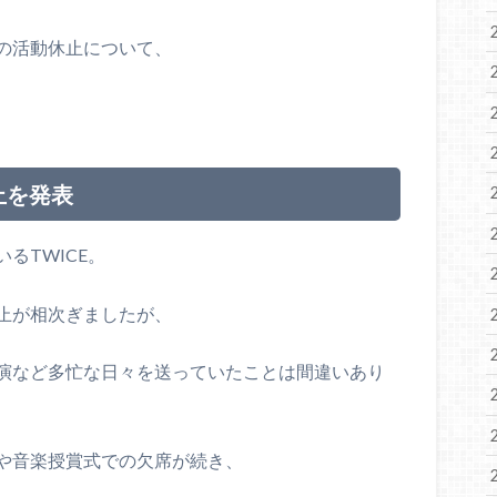
の活動休止について、
止を発表
るTWICE。
止が相次ぎましたが、
演など多忙な日々を送っていたことは間違いあり
や音楽授賞式での欠席が続き、