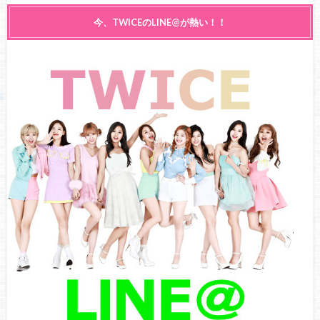
【祝】本日2月1日は、TWICE・ジヒョの24歳の誕生日！ファ
今、TWICEのLINE@が熱い！！
ンから祝福の声！
TWICE・ジヒョが使用しているアイシャドウは日本製！？
ONCEの間で話題に！【徹底調査】
【祝福】2月1日はTWICEジヒョの誕生日！TWICEメンバーか
らの誕生日プレゼントは？
TWICE・ジヒョ、空港で転倒してケガ！？いったい何が？
【SNSで話題】