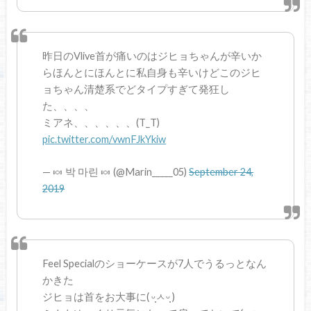
昨日のVlive首が痛いのはジヒョちゃんが辛いか
らほんとにほんとに私自身も辛いけどこのジヒ
ョちゃん清楚系でどタイプすぎて発狂し
た、、、、
ミアネ、、、、、、(T_T)
pic.twitter.com/vwnFJkYkiw
— 🍬 박 마린 🍬 (@Marin_____05)
September 24,
2019
Feel Specialのショーケースが7人でうるっとなん
かきた
ジヒョは首をお大事に( ᵕ̩̩ㅅᵕ̩̩ )