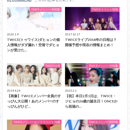
TWICEメンバー別特集
TWICEイベント情報
2020.1.9
2017.10.17
TWICE(トゥワイス)ダヒョンの個
TWICEライブ2018年の日程は？
人情報がダダ漏れ！空港でダヒョ
開催予想や現在の情報まとめ！
ンが受けた…
TWICE情報
TWICEメンバー別特集
2019.4.24
2023.2.1
【画像】TWICEメンバー全員のす
【祝】本日2月1日は、TWICE・
っぴん大公開！あのメンバーのす
ジヒョの26歳の誕生日！ONCEか
っぴんがひど…
ら祝福の…
TWICEメンバー㊙プライベート情報
TWICEメンバー別特集