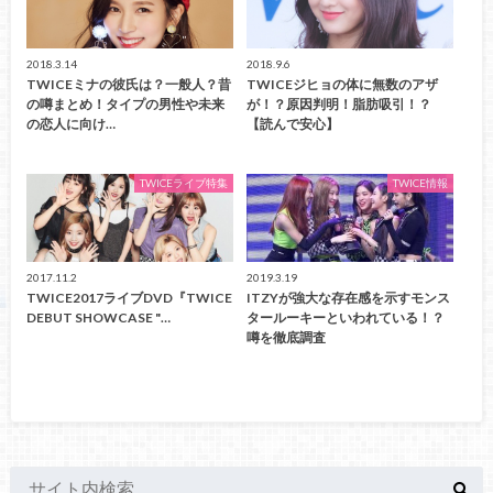
2018.3.14
2018.9.6
TWICEミナの彼氏は？一般人？昔
TWICEジヒョの体に無数のアザ
の噂まとめ！タイプの男性や未来
が！？原因判明！脂肪吸引！？
の恋人に向け…
【読んで安心】
TWICEライブ特集
TWICE情報
2017.11.2
2019.3.19
TWICE2017ライブDVD『TWICE
ITZYが強大な存在感を示すモンス
DEBUT SHOWCASE "…
タールーキーといわれている！？
噂を徹底調査