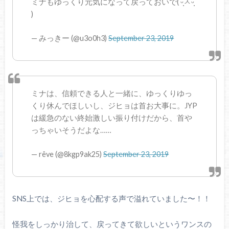
ミナもゆっくり元気になって戻っておいで( ᵕ̩̩ㅅᵕ̩̩
)
— みっきー (@u3o0h3)
September 23, 2019
ミナは、信頼できる人と一緒に、ゆっくりゆっ
くり休んでほしいし、ジヒョは首お大事に。JYP
は緩急のない終始激しい振り付けだから、首や
っちゃいそうだよな……
— rêve (@8kgp9ak25)
September 23, 2019
SNS上では、ジヒョを心配する声で溢れていました〜！！
怪我をしっかり治して、戻ってきて欲しいというワンスの