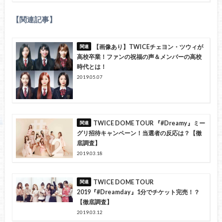
【関連記事】
【画像あり】TWICEチェヨン・ツウィが
高校卒業！ファンの祝福の声＆メンバーの高校
時代とは！
2019.05.07
TWICE DOME TOUR 『#Dreamy』ミー
グリ招待キャンペーン！当選者の反応は？【徹
底調査】
2019.03.18
TWICE DOME TOUR
2019『#Dreamday』1分でチケット完売！？
【徹底調査】
2019.03.12