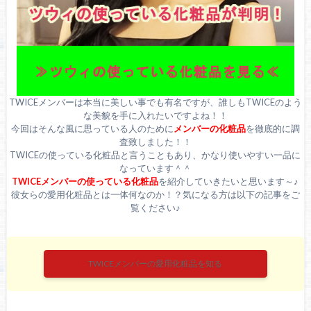
TWICEメンバーは本当に美しい事でも有名ですが、誰しもTWICEのよう
な美貌を手に入れたいですよね！！
今回はそんな風に思っている人のために
メンバーの化粧品
を徹底的に調
査致しました！！
TWICEの使っている化粧品と言うこともあり、かなり使いやすい一品に
なっています＾＾
TWICEメンバーの使っている化粧品
を紹介していきたいと思います～♪
彼女らの愛用化粧品とは一体何なのか！？気になる方は以下の記事をご
覧ください♪
TWICEメンバーの愛用化粧品を知る