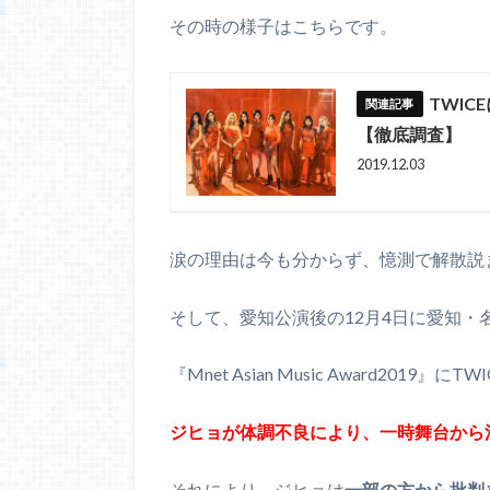
その時の様子はこちらです。
TWI
【徹底調査】
2019.12.03
涙の理由は今も分からず、憶測で解散説
そして、愛知公演後の12月4日に愛知・
『Mnet Asian Music Award2019
ジヒョが体調不良により、一時舞台から
それにより、ジヒョは
一部の方から批判