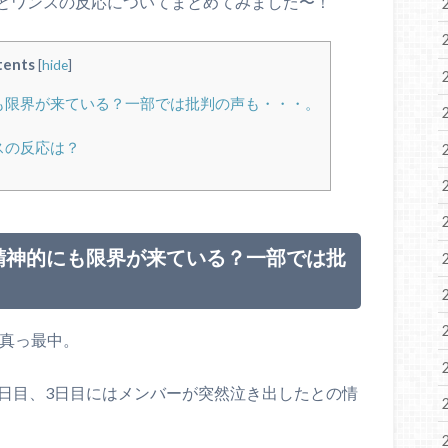
とワンスの反応についてまとめてみました〜！
tents
[
hide
]
にも限界が来ている？一部では批判の声も・・・。
スの反応は？
！精神的にも限界が来ている？一部では批
演真っ最中。
2日目、3日目にはメンバーが突然泣き出したとの情