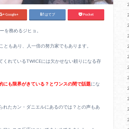
Google+
はてブ
Pocket
ダーを務めるジヒョ。
たこともあり、人一倍の努力家でもあります。
くれているTWICEには欠かせない頼りになる存
的にも限界がきている？とワンスの間で話題
にな
られたカン・ダニエルにあるのでは？との声もあ