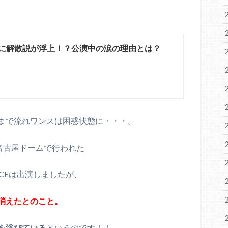
CEに解散説が浮上！？公演中の涙の理由とは？
まで流れワンスは困惑状態に・・・。
名古屋ドームで行われた
』にTWICEは出演しましたが、
消えたとのこと。
を浴びている
というのです！！