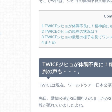
そこで今回は、ジヒョの体調不良の原因
Con
1
TWICEジヒョが体調不良に！精神的
2
TWICEジヒョの現在の状況は？
3
TWICEジヒョの最近の様子を見てワン
4
まとめ
TWICEジヒョが体調不良に
判の声も・・・。
TWICEは現在、ワールドツアー日本公
先日、愛知公演が3日間行われましたが
報が流れていましたよね。