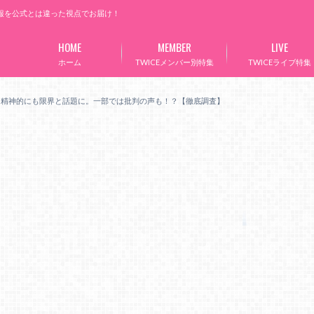
情報を公式とは違った視点でお届け！
HOME
MEMBER
LIVE
ホーム
TWICEメンバー別特集
TWICEライブ特集
良！精神的にも限界と話題に。一部では批判の声も！？【徹底調査】