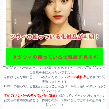
TWICEメンバーは本当に美しい事でも有名ですが、誰しもTWICEのよう
な美貌を手に入れたいですよね！！
今回はそんな風に思っている人のために
メンバーの化粧品
を徹底的に調
査致しました！！
TWICEの使っている化粧品と言うこともあり、かなり使いやすい一品に
なっています＾＾
TWICEメンバーの使っている化粧品
を紹介していきたいと思います～♪
彼女らの愛用化粧品とは一体何なのか！？気になる方は以下の記事をご
覧ください♪