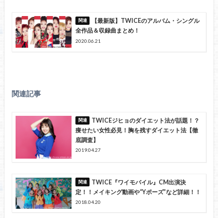
【最新版】TWICEのアルバム・シングル
全作品＆収録曲まとめ！
2020.06.21
関連記事
TWICEジヒョのダイエット法が話題！？
痩せたい女性必見！胸を残すダイエット法【徹
底調査】
2019.04.27
TWICE『ワイモバイル』CM出演決
定！！メイキング動画や“Yポーズ”など詳細！！
2018.04.20