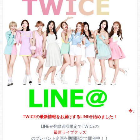
【祝】本日6月14日は、TWICEツウィの23歳の誕生日！ファ
ンから祝福の声！
【祝】本日11月1日は、TWICE・ジョンヨンの26歳の誕生
日！ファンから祝福の声！
【祝】本日9月22日は、TWICE・ナヨンの26歳の誕生日！フ
ァンから祝福の声！
今、
TWICEの最新情報をお届けするLINE@始めました！
LINE＠登録者様限定でTWICEの
最新ライブグッズ
のプレゼント企画を期間限定で開催中！！