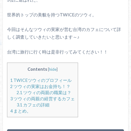
世界的トップの美貌を持つTWICEのツウィ。
今回はそんなツウィの実家が営む台湾のカフェについて詳
しく調査していきたいと思います～♪
台湾に旅行に行く時は是非行ってみてください！！
Contents
[
hide
]
1
TWICEツウィのプロフィール
2
ツウィの実家はお金持ち！？
2.1
ツウィの両親の職業は？
3
ツウィの両親の経営するカフェ
3.1
カフェの詳細
4
まとめ。