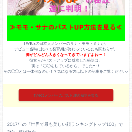
TWICEの日本人メンバーのサナ・モモ・ミナが、
デビュー当時に比べて発育期が終わっているにも関わらず、
胸がどんどん大きくなってきていますよね〜！
彼女らがバストアップに成功した秘訣は、
実は「◯◯をしているから」でした〜！
その◯◯とは一体何なのか！？気になる方は以下の記事をご覧ください♪
TWICEメンバーのバストUPの秘訣を知る
2017年の「世界で最も美しい顔ランキングトップ100」で
3位に選ばれた、